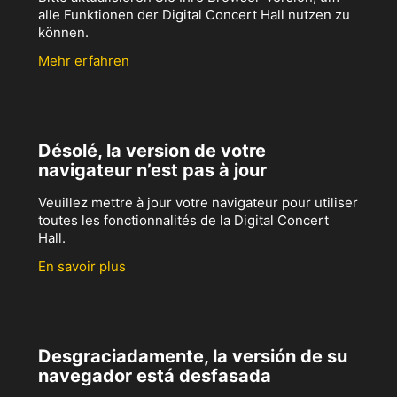
alle Funktionen der Digital Concert Hall nutzen zu
können.
Mehr erfahren
Désolé, la version de votre
navigateur n’est pas à jour
Veuillez mettre à jour votre navigateur pour utiliser
toutes les fonctionnalités de la Digital Concert
Hall.
En savoir plus
Desgraciadamente, la versión de su
navegador está desfasada