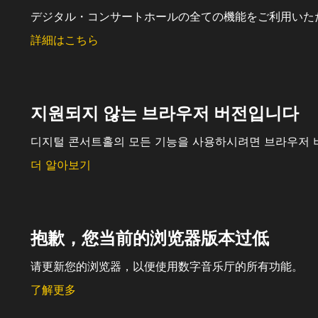
デジタル・コンサートホールの全ての機能をご利用いた
詳細はこちら
지원되지 않는 브라우저 버전입니다
디지털 콘서트홀의 모든 기능을 사용하시려면 브라우저 
더 알아보기
抱歉，您当前的浏览器版本过低
请更新您的浏览器，以便使用数字音乐厅的所有功能。
了解更多