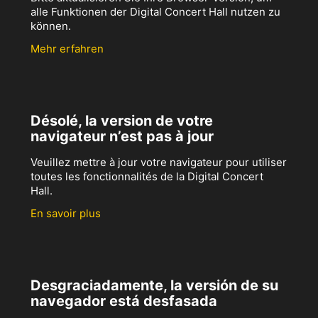
alle Funktionen der Digital Concert Hall nutzen zu
können.
Mehr erfahren
Désolé, la version de votre
navigateur n’est pas à jour
Veuillez mettre à jour votre navigateur pour utiliser
toutes les fonctionnalités de la Digital Concert
Hall.
En savoir plus
Desgraciadamente, la versión de su
navegador está desfasada