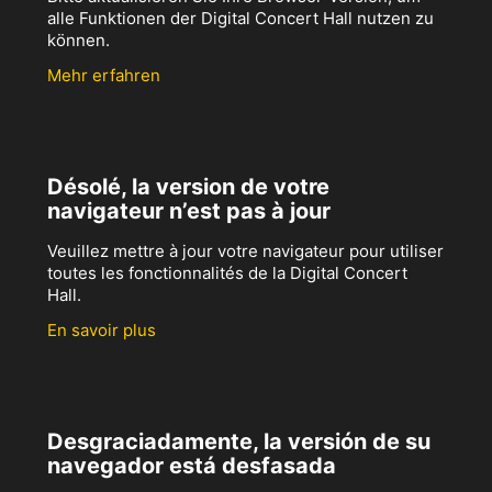
alle Funktionen der Digital Concert Hall nutzen zu
können.
Mehr erfahren
Désolé, la version de votre
navigateur n’est pas à jour
Veuillez mettre à jour votre navigateur pour utiliser
toutes les fonctionnalités de la Digital Concert
Hall.
En savoir plus
Desgraciadamente, la versión de su
navegador está desfasada