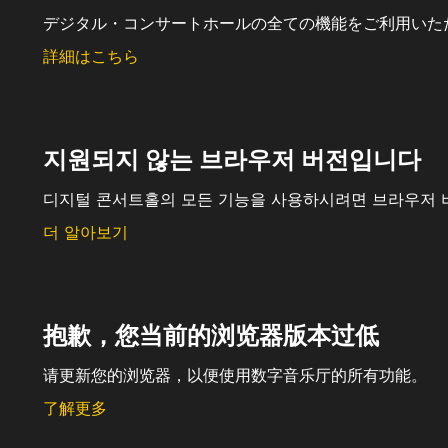
デジタル・コンサートホールの全ての機能をご利用いた
詳細はこちら
지원되지 않는 브라우저 버전입니다
디지털 콘서트홀의 모든 기능을 사용하시려면 브라우저 
더 알아보기
抱歉，您当前的浏览器版本过低
请更新您的浏览器，以便使用数字音乐厅的所有功能。
了解更多