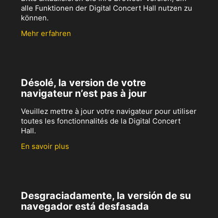
alle Funktionen der Digital Concert Hall nutzen zu
können.
Mehr erfahren
Désolé, la version de votre
navigateur n’est pas à jour
Veuillez mettre à jour votre navigateur pour utiliser
toutes les fonctionnalités de la Digital Concert
Hall.
En savoir plus
Desgraciadamente, la versión de su
navegador está desfasada