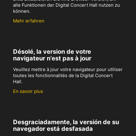
alle Funktionen der Digital Concert Hall nutzen zu
können.
Mehr erfahren
Désolé, la version de votre
navigateur n’est pas à jour
Veuillez mettre à jour votre navigateur pour utiliser
toutes les fonctionnalités de la Digital Concert
Hall.
En savoir plus
Desgraciadamente, la versión de su
navegador está desfasada