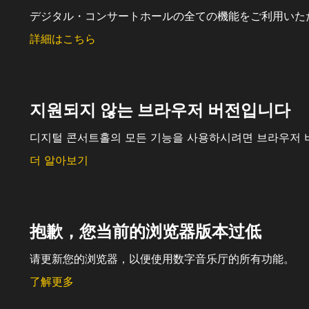
デジタル・コンサートホールの全ての機能をご利用いた
詳細はこちら
지원되지 않는 브라우저 버전입니다
디지털 콘서트홀의 모든 기능을 사용하시려면 브라우저 
더 알아보기
抱歉，您当前的浏览器版本过低
请更新您的浏览器，以便使用数字音乐厅的所有功能。
了解更多