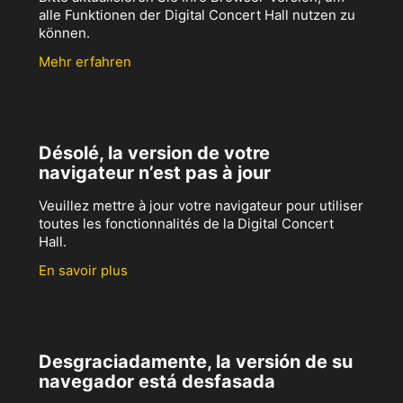
alle Funktionen der Digital Concert Hall nutzen zu
können.
Mehr erfahren
Désolé, la version de votre
navigateur n’est pas à jour
Veuillez mettre à jour votre navigateur pour utiliser
toutes les fonctionnalités de la Digital Concert
Hall.
En savoir plus
Desgraciadamente, la versión de su
navegador está desfasada