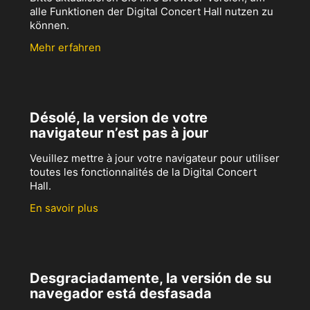
alle Funktionen der Digital Concert Hall nutzen zu
können.
Mehr erfahren
Désolé, la version de votre
navigateur n’est pas à jour
Veuillez mettre à jour votre navigateur pour utiliser
toutes les fonctionnalités de la Digital Concert
Hall.
En savoir plus
Desgraciadamente, la versión de su
navegador está desfasada