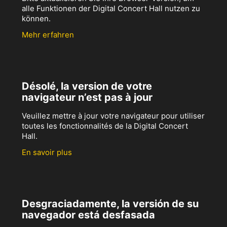
alle Funktionen der Digital Concert Hall nutzen zu
können.
Mehr erfahren
Désolé, la version de votre
navigateur n’est pas à jour
Veuillez mettre à jour votre navigateur pour utiliser
toutes les fonctionnalités de la Digital Concert
Hall.
En savoir plus
Desgraciadamente, la versión de su
navegador está desfasada