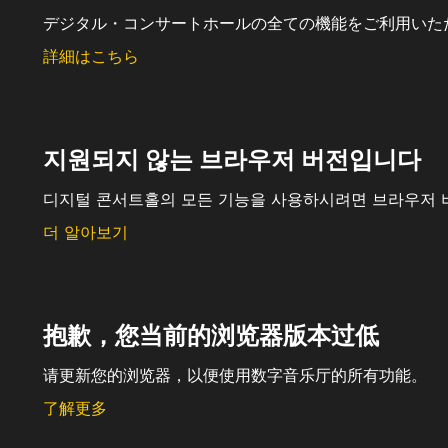
デジタル・コンサートホールの全ての機能をご利用いた
詳細はこちら
지원되지 않는 브라우저 버전입니다
디지털 콘서트홀의 모든 기능을 사용하시려면 브라우저 
더 알아보기
抱歉，您当前的浏览器版本过低
请更新您的浏览器，以便使用数字音乐厅的所有功能。
了解更多