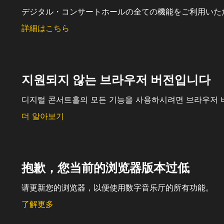
デジタル・コンサートホールの全ての機能をご利用いた
詳細はこちら
지원되지 않는 브라우저 버전입니다
디지털 콘서트홀의 모든 기능을 사용하시려면 브라우저 
더 알아보기
抱歉，您当前的浏览器版本过低
请更新您的浏览器，以便使用数字音乐厅的所有功能。
了解更多