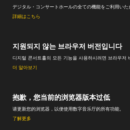
デジタル・コンサートホールの全ての機能をご利用いた
詳細はこちら
지원되지 않는 브라우저 버전입니다
디지털 콘서트홀의 모든 기능을 사용하시려면 브라우저 
더 알아보기
抱歉，您当前的浏览器版本过低
请更新您的浏览器，以便使用数字音乐厅的所有功能。
了解更多