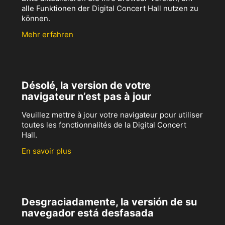
alle Funktionen der Digital Concert Hall nutzen zu
können.
Mehr erfahren
Désolé, la version de votre
navigateur n’est pas à jour
Veuillez mettre à jour votre navigateur pour utiliser
toutes les fonctionnalités de la Digital Concert
Hall.
En savoir plus
Desgraciadamente, la versión de su
navegador está desfasada