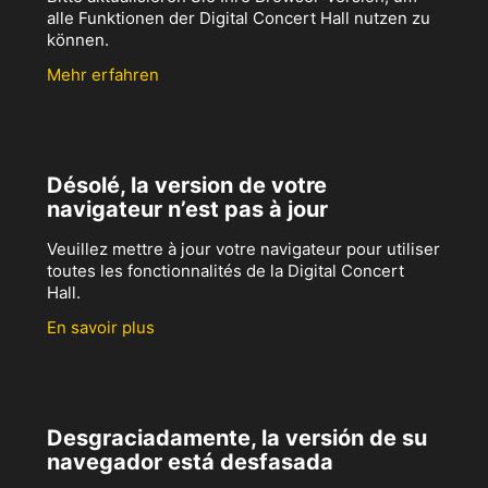
alle Funktionen der Digital Concert Hall nutzen zu
können.
Mehr erfahren
Désolé, la version de votre
navigateur n’est pas à jour
Veuillez mettre à jour votre navigateur pour utiliser
toutes les fonctionnalités de la Digital Concert
Hall.
En savoir plus
Desgraciadamente, la versión de su
navegador está desfasada