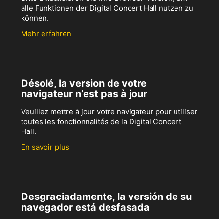
alle Funktionen der Digital Concert Hall nutzen zu
können.
Mehr erfahren
Désolé, la version de votre
navigateur n’est pas à jour
Veuillez mettre à jour votre navigateur pour utiliser
toutes les fonctionnalités de la Digital Concert
Hall.
En savoir plus
Desgraciadamente, la versión de su
navegador está desfasada