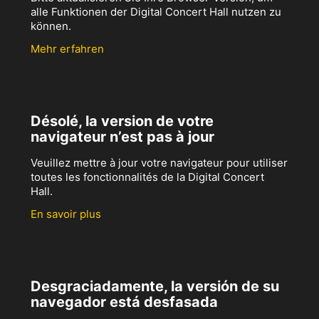
alle Funktionen der Digital Concert Hall nutzen zu
können.
Mehr erfahren
Désolé, la version de votre
navigateur n’est pas à jour
Veuillez mettre à jour votre navigateur pour utiliser
toutes les fonctionnalités de la Digital Concert
Hall.
En savoir plus
Desgraciadamente, la versión de su
navegador está desfasada