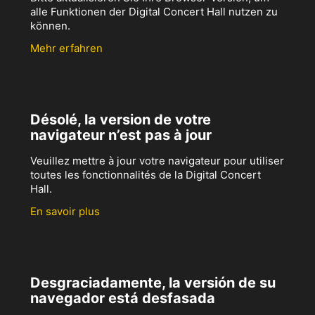
alle Funktionen der Digital Concert Hall nutzen zu
können.
Mehr erfahren
Désolé, la version de votre
navigateur n’est pas à jour
Veuillez mettre à jour votre navigateur pour utiliser
toutes les fonctionnalités de la Digital Concert
Hall.
En savoir plus
Desgraciadamente, la versión de su
navegador está desfasada