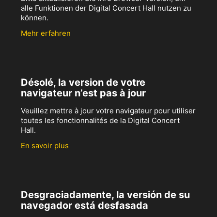
alle Funktionen der Digital Concert Hall nutzen zu
können.
Mehr erfahren
Désolé, la version de votre
navigateur n’est pas à jour
Veuillez mettre à jour votre navigateur pour utiliser
toutes les fonctionnalités de la Digital Concert
Hall.
En savoir plus
Desgraciadamente, la versión de su
navegador está desfasada