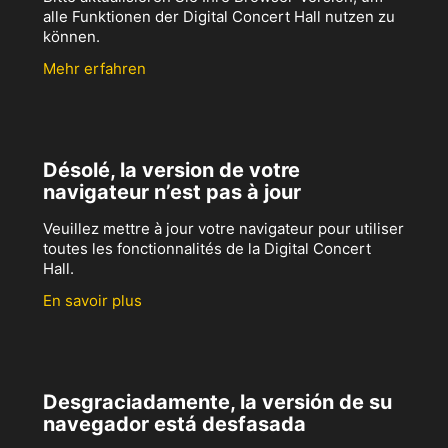
alle Funktionen der Digital Concert Hall nutzen zu
können.
Mehr erfahren
Désolé, la version de votre
navigateur n’est pas à jour
Veuillez mettre à jour votre navigateur pour utiliser
toutes les fonctionnalités de la Digital Concert
Hall.
En savoir plus
Desgraciadamente, la versión de su
navegador está desfasada