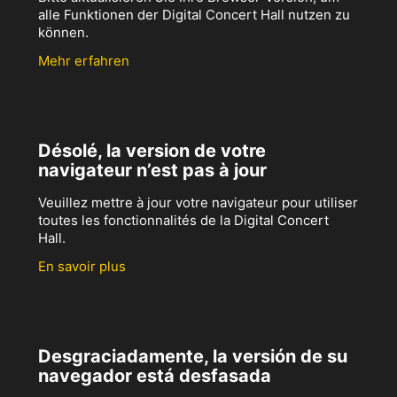
alle Funktionen der Digital Concert Hall nutzen zu
können.
Mehr erfahren
Désolé, la version de votre
navigateur n’est pas à jour
Veuillez mettre à jour votre navigateur pour utiliser
toutes les fonctionnalités de la Digital Concert
Hall.
En savoir plus
Desgraciadamente, la versión de su
navegador está desfasada