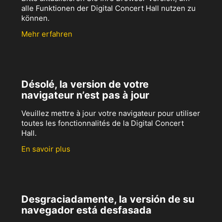
alle Funktionen der Digital Concert Hall nutzen zu
können.
Mehr erfahren
Désolé, la version de votre
navigateur n’est pas à jour
Veuillez mettre à jour votre navigateur pour utiliser
toutes les fonctionnalités de la Digital Concert
Hall.
En savoir plus
Desgraciadamente, la versión de su
navegador está desfasada