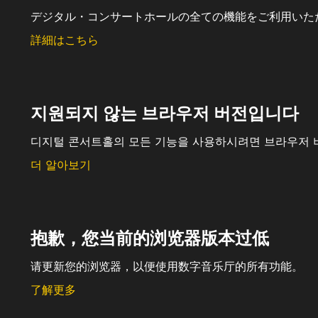
デジタル・コンサートホールの全ての機能をご利用いた
詳細はこちら
지원되지 않는 브라우저 버전입니다
디지털 콘서트홀의 모든 기능을 사용하시려면 브라우저 
더 알아보기
抱歉，您当前的浏览器版本过低
请更新您的浏览器，以便使用数字音乐厅的所有功能。
了解更多