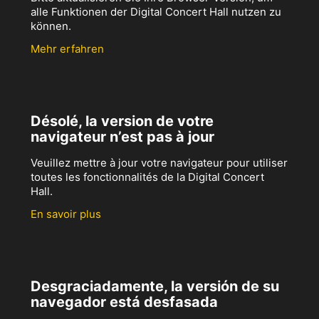
alle Funktionen der Digital Concert Hall nutzen zu
können.
Mehr erfahren
Désolé, la version de votre
navigateur n’est pas à jour
Veuillez mettre à jour votre navigateur pour utiliser
toutes les fonctionnalités de la Digital Concert
Hall.
En savoir plus
Desgraciadamente, la versión de su
navegador está desfasada