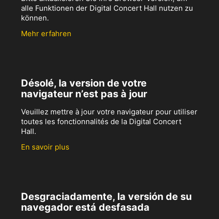
alle Funktionen der Digital Concert Hall nutzen zu
können.
Mehr erfahren
Désolé, la version de votre
navigateur n’est pas à jour
Veuillez mettre à jour votre navigateur pour utiliser
toutes les fonctionnalités de la Digital Concert
Hall.
En savoir plus
Desgraciadamente, la versión de su
navegador está desfasada