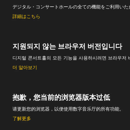
デジタル・コンサートホールの全ての機能をご利用いた
詳細はこちら
지원되지 않는 브라우저 버전입니다
디지털 콘서트홀의 모든 기능을 사용하시려면 브라우저 
더 알아보기
抱歉，您当前的浏览器版本过低
请更新您的浏览器，以便使用数字音乐厅的所有功能。
了解更多