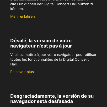
alle Funktionen der Digital Concert Hall nutzen zu
können.
Mehr erfahren
Désolé, la version de votre
navigateur n’est pas à jour
Veuillez mettre à jour votre navigateur pour utiliser
toutes les fonctionnalités de la Digital Concert
Hall.
En savoir plus
Desgraciadamente, la versión de su
navegador está desfasada