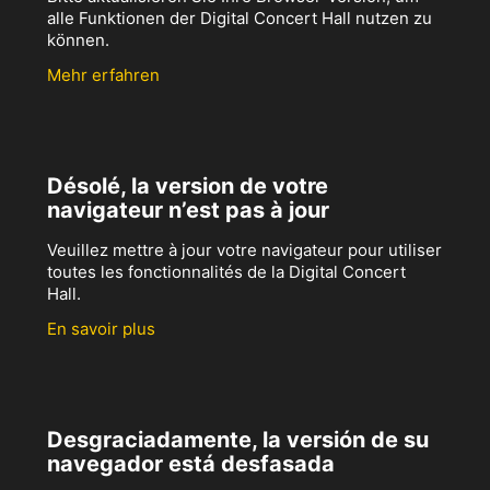
alle Funktionen der Digital Concert Hall nutzen zu
können.
Mehr erfahren
Désolé, la version de votre
navigateur n’est pas à jour
Veuillez mettre à jour votre navigateur pour utiliser
toutes les fonctionnalités de la Digital Concert
Hall.
En savoir plus
Desgraciadamente, la versión de su
navegador está desfasada