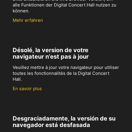
alle Funktionen der Digital Concert Hall nutzen zu
können.
Mehr erfahren
Désolé, la version de votre
navigateur n’est pas à jour
Veuillez mettre à jour votre navigateur pour utiliser
toutes les fonctionnalités de la Digital Concert
Hall.
En savoir plus
Desgraciadamente, la versión de su
navegador está desfasada