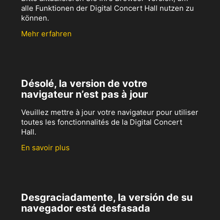
alle Funktionen der Digital Concert Hall nutzen zu
können.
Mehr erfahren
Désolé, la version de votre
navigateur n’est pas à jour
Veuillez mettre à jour votre navigateur pour utiliser
toutes les fonctionnalités de la Digital Concert
Hall.
En savoir plus
Desgraciadamente, la versión de su
navegador está desfasada