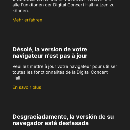
alle Funktionen der Digital Concert Hall nutzen zu
können.
Mehr erfahren
Désolé, la version de votre
navigateur n’est pas à jour
Veuillez mettre à jour votre navigateur pour utiliser
toutes les fonctionnalités de la Digital Concert
Hall.
En savoir plus
Desgraciadamente, la versión de su
navegador está desfasada