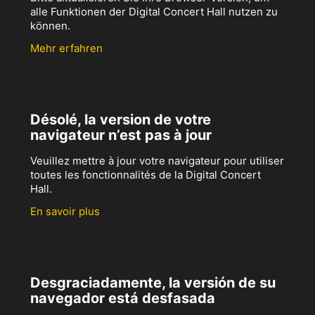
alle Funktionen der Digital Concert Hall nutzen zu
können.
Mehr erfahren
Désolé, la version de votre
navigateur n’est pas à jour
Veuillez mettre à jour votre navigateur pour utiliser
toutes les fonctionnalités de la Digital Concert
Hall.
En savoir plus
Desgraciadamente, la versión de su
navegador está desfasada