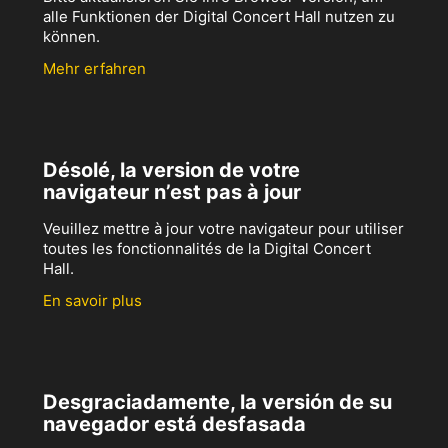
alle Funktionen der Digital Concert Hall nutzen zu
können.
Mehr erfahren
Désolé, la version de votre
navigateur n’est pas à jour
Veuillez mettre à jour votre navigateur pour utiliser
toutes les fonctionnalités de la Digital Concert
Hall.
En savoir plus
Desgraciadamente, la versión de su
navegador está desfasada