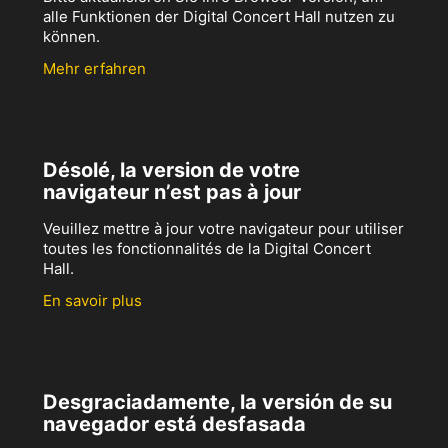
alle Funktionen der Digital Concert Hall nutzen zu
können.
Mehr erfahren
Désolé, la version de votre
navigateur n’est pas à jour
Veuillez mettre à jour votre navigateur pour utiliser
toutes les fonctionnalités de la Digital Concert
Hall.
En savoir plus
Desgraciadamente, la versión de su
navegador está desfasada