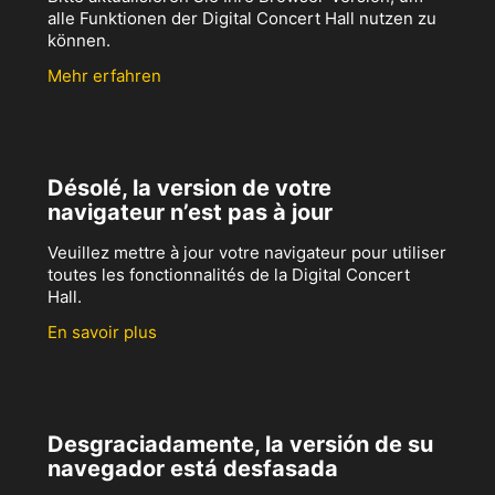
alle Funktionen der Digital Concert Hall nutzen zu
können.
Mehr erfahren
Désolé, la version de votre
navigateur n’est pas à jour
Veuillez mettre à jour votre navigateur pour utiliser
toutes les fonctionnalités de la Digital Concert
Hall.
En savoir plus
Desgraciadamente, la versión de su
navegador está desfasada