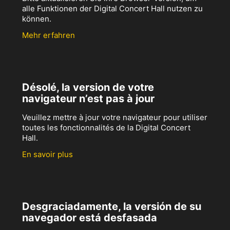
alle Funktionen der Digital Concert Hall nutzen zu
können.
Mehr erfahren
Désolé, la version de votre
navigateur n’est pas à jour
Veuillez mettre à jour votre navigateur pour utiliser
toutes les fonctionnalités de la Digital Concert
Hall.
En savoir plus
Desgraciadamente, la versión de su
navegador está desfasada