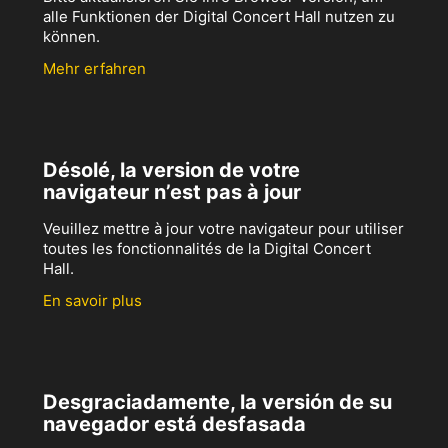
alle Funktionen der Digital Concert Hall nutzen zu
können.
Mehr erfahren
Désolé, la version de votre
navigateur n’est pas à jour
Veuillez mettre à jour votre navigateur pour utiliser
toutes les fonctionnalités de la Digital Concert
Hall.
En savoir plus
Desgraciadamente, la versión de su
navegador está desfasada