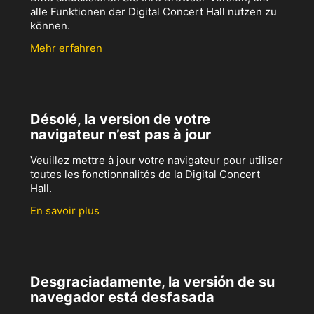
alle Funktionen der Digital Concert Hall nutzen zu
können.
Mehr erfahren
Désolé, la version de votre
navigateur n’est pas à jour
Veuillez mettre à jour votre navigateur pour utiliser
toutes les fonctionnalités de la Digital Concert
Hall.
En savoir plus
Desgraciadamente, la versión de su
navegador está desfasada