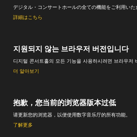
デジタル・コンサートホールの全ての機能をご利用いた
詳細はこちら
지원되지 않는 브라우저 버전입니다
디지털 콘서트홀의 모든 기능을 사용하시려면 브라우저 
더 알아보기
抱歉，您当前的浏览器版本过低
请更新您的浏览器，以便使用数字音乐厅的所有功能。
了解更多