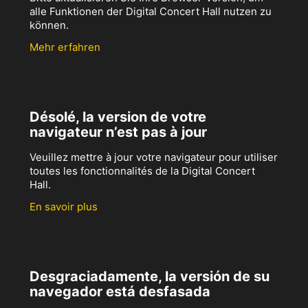
alle Funktionen der Digital Concert Hall nutzen zu
können.
Mehr erfahren
Désolé, la version de votre
navigateur n’est pas à jour
Veuillez mettre à jour votre navigateur pour utiliser
toutes les fonctionnalités de la Digital Concert
Hall.
En savoir plus
Desgraciadamente, la versión de su
navegador está desfasada