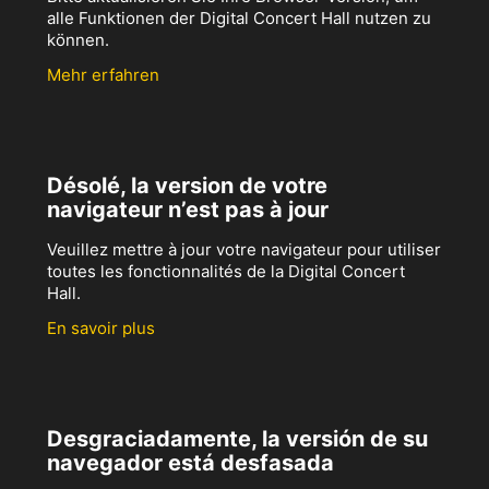
alle Funktionen der Digital Concert Hall nutzen zu
können.
Mehr erfahren
Désolé, la version de votre
navigateur n’est pas à jour
Veuillez mettre à jour votre navigateur pour utiliser
toutes les fonctionnalités de la Digital Concert
Hall.
En savoir plus
Desgraciadamente, la versión de su
navegador está desfasada