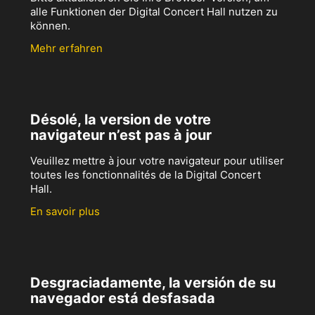
alle Funktionen der Digital Concert Hall nutzen zu
können.
Mehr erfahren
Désolé, la version de votre
navigateur n’est pas à jour
Veuillez mettre à jour votre navigateur pour utiliser
toutes les fonctionnalités de la Digital Concert
Hall.
En savoir plus
Desgraciadamente, la versión de su
navegador está desfasada