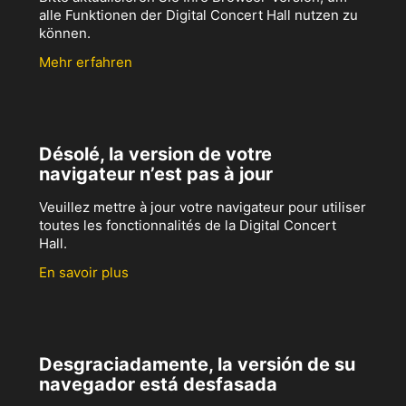
alle Funktionen der Digital Concert Hall nutzen zu
können.
Mehr erfahren
Désolé, la version de votre
navigateur n’est pas à jour
Veuillez mettre à jour votre navigateur pour utiliser
toutes les fonctionnalités de la Digital Concert
Hall.
En savoir plus
Desgraciadamente, la versión de su
navegador está desfasada