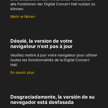
alle Funktionen der Digital Concert Hall nutzen zu
können.
Mehr erfahren
Désolé, la version de votre
navigateur n’est pas à jour
Veuillez mettre à jour votre navigateur pour utiliser
toutes les fonctionnalités de la Digital Concert
Hall.
En savoir plus
Desgraciadamente, la versión de su
navegador está desfasada